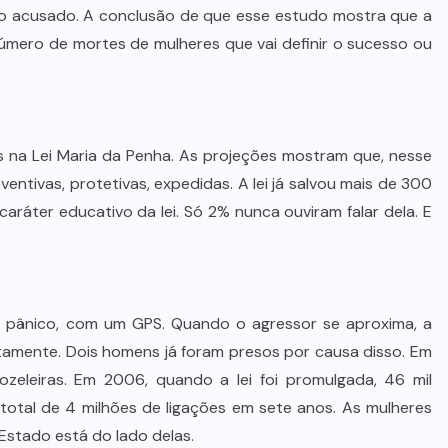
a o acusado. A conclusão de que esse estudo mostra que a
número de mortes de mulheres que vai definir o sucesso ou
 na Lei Maria da Penha. As projeções mostram que, nesse
entivas, protetivas, expedidas. A lei já salvou mais de 300
aráter educativo da lei. Só 2% nunca ouviram falar dela. E
 pânico, com um GPS. Quando o agressor se aproxima, a
atamente. Dois homens já foram presos por causa disso. Em
eleiras. Em 2006, quando a lei foi promulgada, 46 mil
total de 4 milhões de ligações em sete anos. As mulheres
Estado está do lado delas.