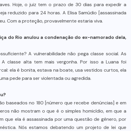
Alencar Farina é escolhido de
aves. Hoje, o juiz tem o prazo de 30 dias para expedir a
última hora para ser o vice de
eja reduzido para 24 horas. A Elisa Samúdio [assassinada
Wellington Fagundes
reu. Com a proteção, provavelmente estaria viva.
7 DE AGOSTO DE 2026
tiça do Rio anulou a condenação do ex-namorado dela,
ssuficiente? A vulnerabilidade não pega classe social. As
A classe alta tem mais vergonha. Por isso a Luana foi
cal: ela é bonita, estava na boate, usa vestidos curtos, ela
huma pede para ser violentada ou agredida.
iu?
ão baseados no 180 [número que recebe denúncias] e em
meros não mostram o que é o simples homicídio, em que a
 em que ela é assassinada por uma questão de gênero, por
méstica. Nós estamos debatendo um projeto de lei que