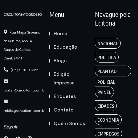
Menu
Navague pela
Editoria
Home
Rua Major Severino
de Queiroz, 455-A,
NACIONAL
Educação
Duque de Caxias,
POLÍTICA
Cuiabá/MT
Blogs
(65) 98111-0655
PLANTÃO
Edição
Impressa
POLICIAL
portal@circuitomt.com.br
PAINEL
Enquetes
CIDADES
Contato
midia@circuitomt.com.br
ECONOMIA
Quem Somos
Seguir
EMPREGOS