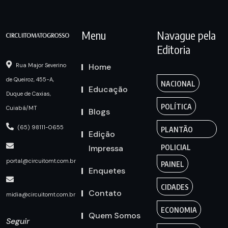
Menu
Navague pela
Editoria
Home
Rua Major Severino
de Queiroz, 455-A,
NACIONAL
Educação
Duque de Caxias,
POLÍTICA
Cuiabá/MT
Blogs
(65) 98111-0655
PLANTÃO
Edição
Impressa
POLICIAL
portal@circuitomt.com.br
PAINEL
Enquetes
CIDADES
Contato
midia@circuitomt.com.br
ECONOMIA
Quem Somos
Seguir