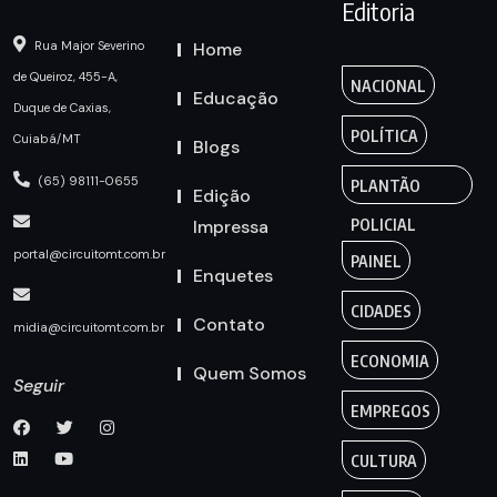
Editoria
Home
Rua Major Severino
de Queiroz, 455-A,
NACIONAL
Educação
Duque de Caxias,
POLÍTICA
Cuiabá/MT
Blogs
(65) 98111-0655
PLANTÃO
Edição
Impressa
POLICIAL
portal@circuitomt.com.br
PAINEL
Enquetes
CIDADES
Contato
midia@circuitomt.com.br
ECONOMIA
Quem Somos
Seguir
EMPREGOS
CULTURA