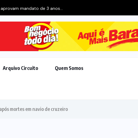
 aprovam mandato de 3 anos...
Arquivo Circuito
Quem Somos
 após mortes em navio de cruzeiro