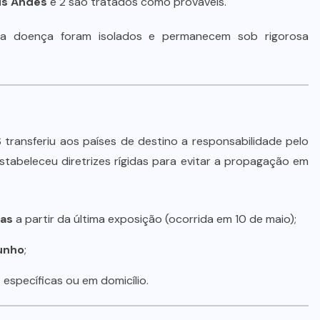
us Andes
e 2 são tratados como prováveis.
MDB implode chapa para
deputado federal e concentra
da doença foram isolados e permanecem sob rigorosa
forças no Senado e na Assembleia
6 DE AGOSTO DE 2026
transferiu aos países de destino a responsabilidade pelo
stabeleceu diretrizes rígidas para evitar a propagação em
ias
a partir da última exposição (ocorrida em 10 de maio);
junho
;
específicas ou em domicílio.