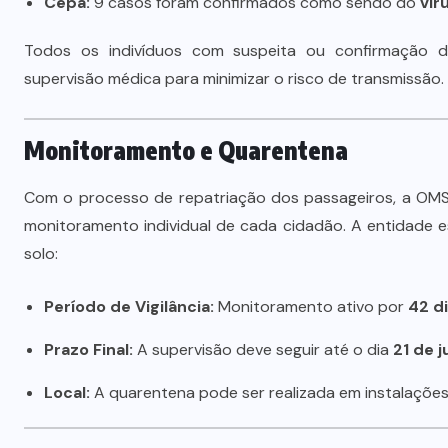
Cepa:
9 casos foram confirmados como sendo do
vír
s
investimentos para viabilizar 10
mil lotes com infraestrutura
Todos os indivíduos com suspeita ou confirmação 
completa
supervisão médica para minimizar o risco de transmissão.
5 DE AGOSTO DE 2026
Monitoramento e Quarentena
Com o processo de repatriação dos passageiros, a OMS 
monitoramento individual de cada cidadão. A entidade e
solo:
Período de Vigilância:
Monitoramento ativo por
42 d
Prazo Final:
A supervisão deve seguir até o dia
21 de 
Local:
A quarentena pode ser realizada em instalações 