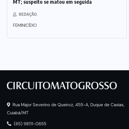
MT; suspeito se matou em seguida
REDAÇÃO
FEMINICÍDIO
Rua Major Severino de Queiroz, 455-A, Duque de Caxias,
Cuiabá/MT
(65) 98111-0655