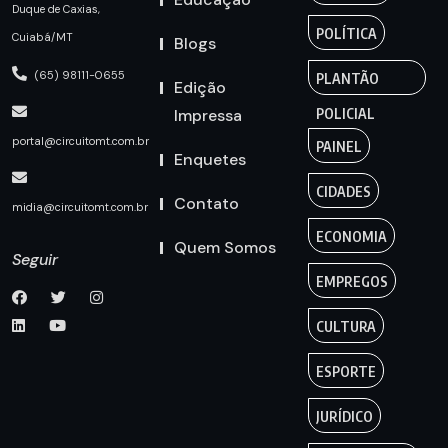
Duque de Caxias,
POLÍTICA
Cuiabá/MT
Blogs
(65) 98111-0655
PLANTÃO
Edição
Impressa
POLICIAL
portal@circuitomt.com.br
PAINEL
Enquetes
CIDADES
Contato
midia@circuitomt.com.br
ECONOMIA
Quem Somos
Seguir
EMPREGOS
CULTURA
ESPORTE
JURÍDICO