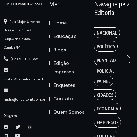
Menu
Navague pela
Editoria
Home
Rua Major Severino
de Queiroz, 455-A,
NACIONAL
Educação
Duque de Caxias,
POLÍTICA
Cuiabá/MT
Blogs
(65) 98111-0655
PLANTÃO
Edição
Impressa
POLICIAL
portal@circuitomt.com.br
PAINEL
Enquetes
CIDADES
Contato
midia@circuitomt.com.br
ECONOMIA
Quem Somos
Seguir
EMPREGOS
CULTURA