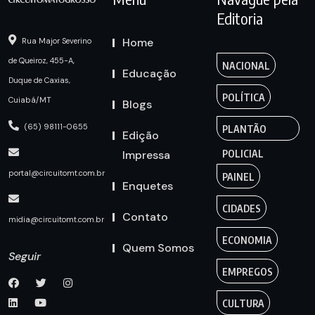
Editoria
Home
Rua Major Severino
de Queiroz, 455-A,
NACIONAL
Educação
Duque de Caxias,
POLÍTICA
Cuiabá/MT
Blogs
(65) 98111-0655
PLANTÃO
Edição
Impressa
POLICIAL
portal@circuitomt.com.br
PAINEL
Enquetes
CIDADES
Contato
midia@circuitomt.com.br
ECONOMIA
Quem Somos
Seguir
EMPREGOS
CULTURA