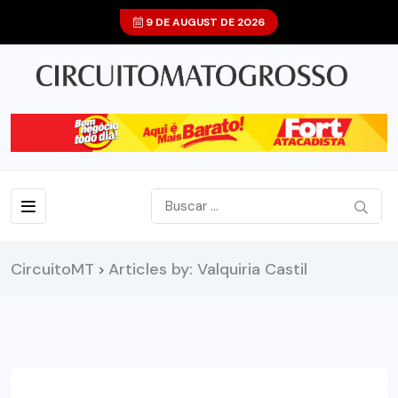
9 DE AUGUST DE 2026
CircuitoMT
Articles by: Valquiria Castil
>