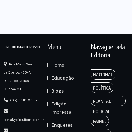
Menu
Navague pela
Editoria
Home
Rua Major Severino
de Queiroz, 455-A,
NACIONAL
Educação
Duque de Caxias,
POLÍTICA
Cuiabá/MT
Blogs
(65) 98111-0655
PLANTÃO
Edição
Impressa
POLICIAL
portal@circuitomt.com.br
PAINEL
Enquetes