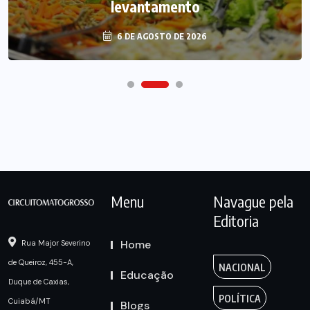
levantamento
6 DE AGOSTO DE 2026
Menu
Navague pela
Editoria
Home
Rua Major Severino
de Queiroz, 455-A,
NACIONAL
Educação
Duque de Caxias,
POLÍTICA
Cuiabá/MT
Blogs