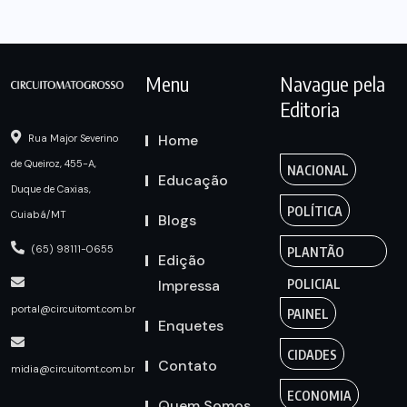
Menu
Navague pela
Editoria
Home
Rua Major Severino
de Queiroz, 455-A,
NACIONAL
Educação
Duque de Caxias,
POLÍTICA
Cuiabá/MT
Blogs
(65) 98111-0655
PLANTÃO
Edição
Impressa
POLICIAL
portal@circuitomt.com.br
PAINEL
Enquetes
CIDADES
Contato
midia@circuitomt.com.br
ECONOMIA
Quem Somos