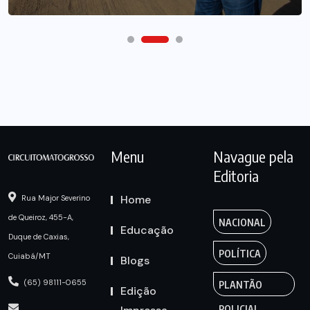
Menu
Navague pela
Editoria
Home
Rua Major Severino
de Queiroz, 455-A,
NACIONAL
Educação
Duque de Caxias,
POLÍTICA
Cuiabá/MT
Blogs
(65) 98111-0655
PLANTÃO
Edição
POLICIAL