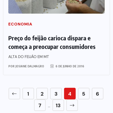
ECONOMIA
Preço do feijão carioca dispara e
começa a preocupar consumidores
ALTA DO FEIJÃO EM MT
POR
JOSIANE DALMAGRO
6 DE JUNHO DE 2016
1
2
3
4
5
6
7
13
…