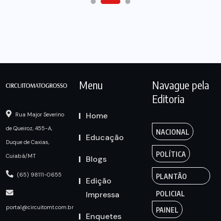
Menu
Navague pela
Editoria
Home
Rua Major Severino
de Queiroz, 455-A,
NACIONAL
Educação
Duque de Caxias,
POLÍTICA
Cuiabá/MT
Blogs
(65) 98111-0655
PLANTÃO
Edição
Impressa
POLICIAL
portal@circuitomt.com.br
PAINEL
Enquetes