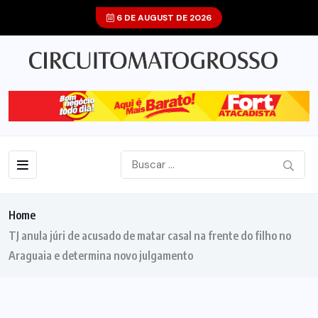
6 DE AUGUST DE 2026
Home
TJ anula júri de acusado de matar casal na frente do filho no
Araguaia e determina novo julgamento