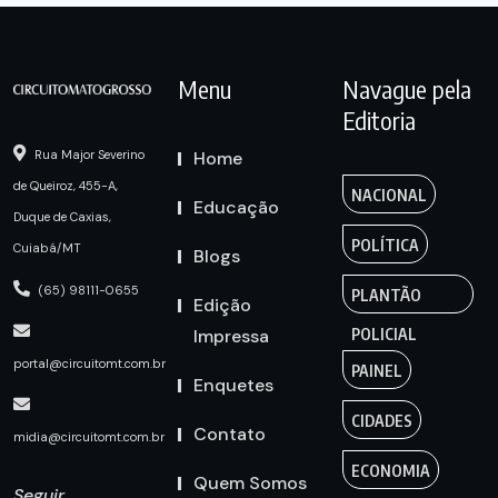
Menu
Navague pela
Editoria
Home
Rua Major Severino
de Queiroz, 455-A,
NACIONAL
Educação
Duque de Caxias,
POLÍTICA
Cuiabá/MT
Blogs
(65) 98111-0655
PLANTÃO
Edição
Impressa
POLICIAL
portal@circuitomt.com.br
PAINEL
Enquetes
CIDADES
Contato
midia@circuitomt.com.br
ECONOMIA
Quem Somos
Seguir