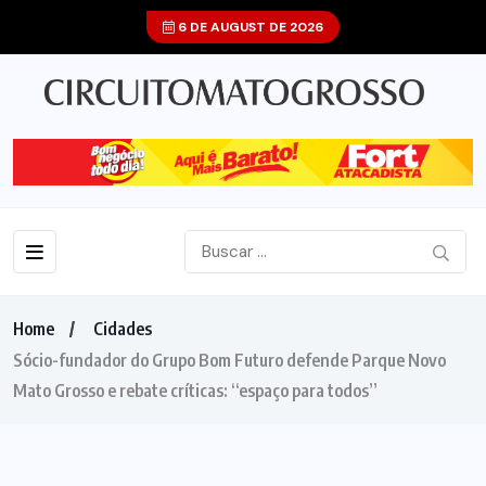
6 DE AUGUST DE 2026
Home
Cidades
Sócio-fundador do Grupo Bom Futuro defende Parque Novo
Mato Grosso e rebate críticas: “espaço para todos”