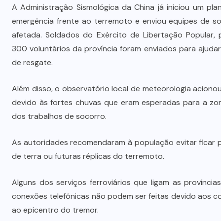
Vale-refeição cobre apenas 9 dias
A Administração Sismológica da China já iniciou um pl
úteis de alimentação em Mato
emergência frente ao terremoto e enviou equipes de so
a
Grosso, aponta levantamento
afetada. Soldados do Exército de Libertação Popular, p
300 voluntários da província foram enviados para ajuda
6 DE AGOSTO DE 2026
de resgate.
Além disso, o observatório local de meteorologia acionou
devido às fortes chuvas que eram esperadas para a zon
dos trabalhos de socorro.
As autoridades recomendaram à população evitar ficar 
de terra ou futuras réplicas do terremoto.
Alguns dos serviços ferroviários que ligam as provínc
conexões telefônicas não podem ser feitas devido aos c
ao epicentro do tremor.