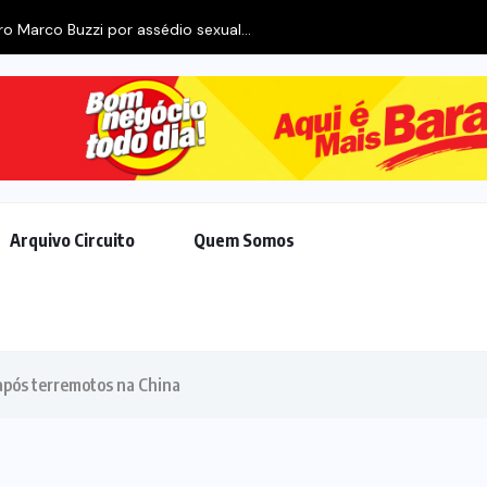
o Marco Buzzi por assédio sexual...
Arquivo Circuito
Quem Somos
após terremotos na China