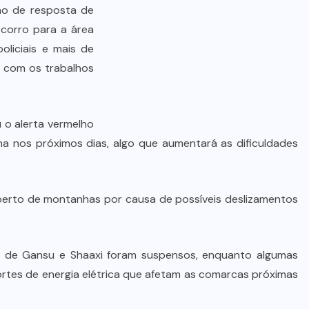
STJ condena ministro Marco Buzzi
ano de resposta de
à perda do cargo por denúncias de
corro para a área
importunação sexual
oliciais e mais de
r com os trabalhos
6 DE AGOSTO DE 2026
 o alerta vermelho
a nos próximos dias, algo que aumentará as dificuldades
perto de montanhas por causa de possíveis deslizamentos
ias de Gansu e Shaaxi foram suspensos, enquanto algumas
ortes de energia elétrica que afetam as comarcas próximas