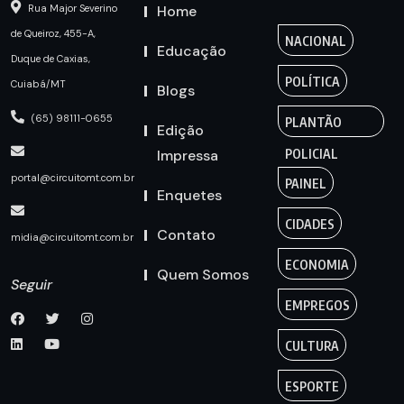
Home
Rua Major Severino
de Queiroz, 455-A,
NACIONAL
Educação
Duque de Caxias,
POLÍTICA
Cuiabá/MT
Blogs
(65) 98111-0655
PLANTÃO
Edição
Impressa
POLICIAL
portal@circuitomt.com.br
PAINEL
Enquetes
CIDADES
Contato
midia@circuitomt.com.br
ECONOMIA
Quem Somos
Seguir
EMPREGOS
CULTURA
ESPORTE