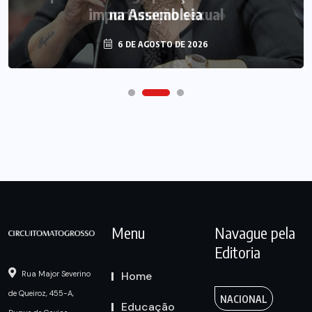
na Assembleia
6 DE AGOSTO DE 2026
Menu
Navague pela
Editoria
Home
Rua Major Severino
de Queiroz, 455-A,
NACIONAL
Educação