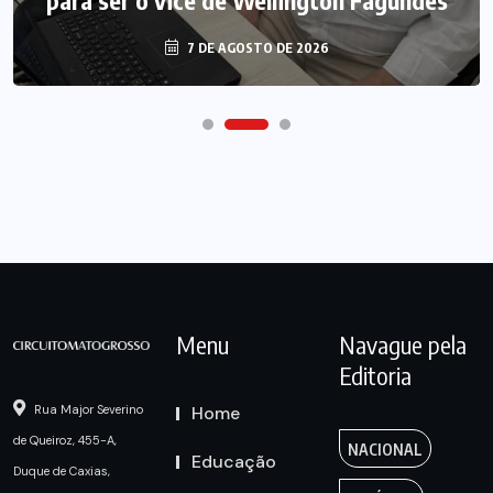
7 DE AGOSTO DE 2026
Menu
Navague pela
Editoria
Home
Rua Major Severino
de Queiroz, 455-A,
NACIONAL
Educação
Duque de Caxias,