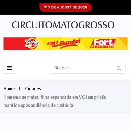
7 DE AUGUST DE 2026
Home
Cidades
Homem que matou filha espancada em VG tem prisão
mantida após audiência de custódia