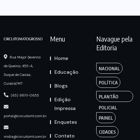
Menu
Navague pela
Editoria
Home
Rua Major Severino
de Queiroz, 455-A,
NACIONAL
Educação
Duque de Caxias,
POLÍTICA
Cuiabá/MT
Blogs
(65) 98111-0655
PLANTÃO
Edição
Impressa
POLICIAL
portal@circuitomt.com.br
PAINEL
Enquetes
CIDADES
Contato
midia@circuitomt.com.br