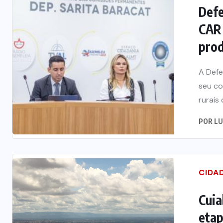
Defe
CAR 
prod
A Defe
seu c
rurais 
POR
LU
CIDA
Cuia
etap