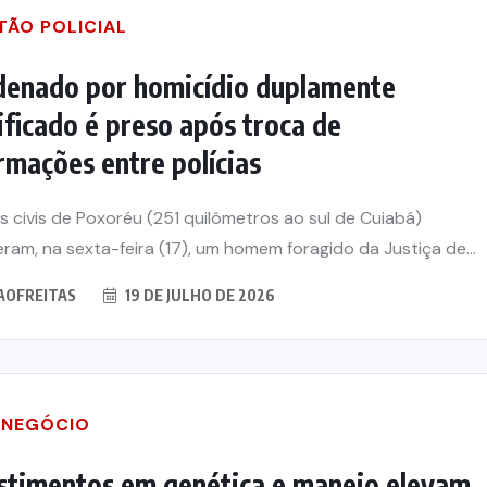
TÃO POLICIAL
enado por homicídio duplamente
ificado é preso após troca de
rmações entre polícias
ais civis de Poxoréu (251 quilômetros ao sul de Cuiabá)
ram, na sexta-feira (17), um homem foragido da Justiça de...
AOFREITAS
19 DE JULHO DE 2026
NEGÓCIO
stimentos em genética e manejo elevam