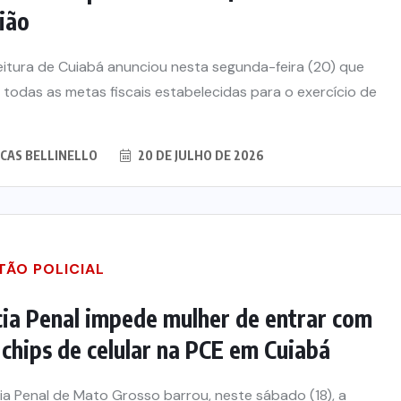
ião
eitura de Cuiabá anunciou nesta segunda-feira (20) que
u todas as metas fiscais estabelecidas para o exercício de
CAS BELLINELLO
20 DE JULHO DE 2026
TÃO POLICIAL
iona
De queijos a mel: Feira FAM
nexão
dá rosto, voz e lucro aos
cia Penal impede mulher de entrar com
a moda
pequenos produtores de
chips de celular na PCE em Cuiabá
o
Várzea Grande
cia Penal de Mato Grosso barrou, neste sábado (18), a
26
8 DE AGOSTO DE 2026