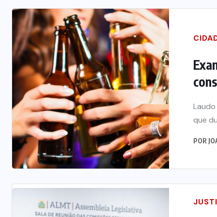
CIDA
Exa
cons
Laudo 
que du
POR
JO
JUST