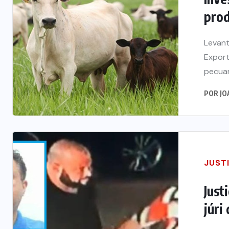
prod
Levant
Export
pecuar
POR
JO
JUST
Just
júri