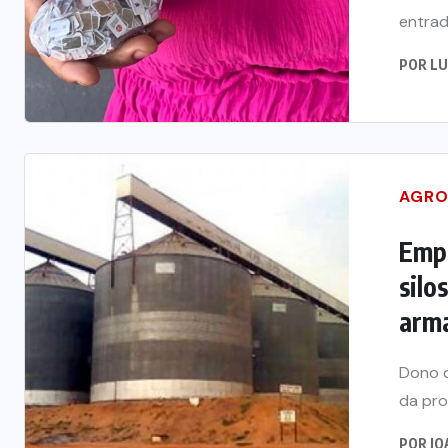
entrad
POR
LU
AGRO
Empr
silo
arm
Dono d
da pro
POR
JO