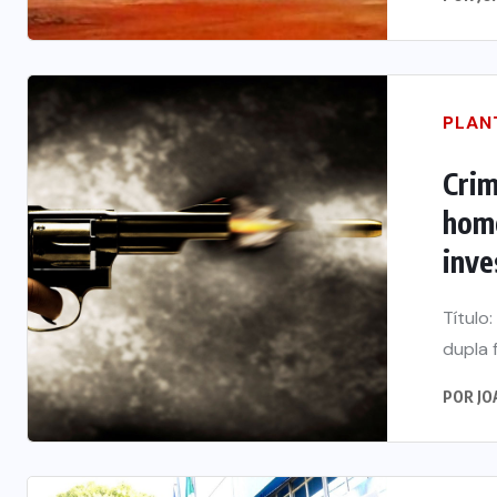
PLAN
Crim
home
inve
Título
dupla 
POR
JO