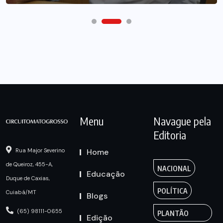
Menu
Navague pela
Editoria
Home
Rua Major Severino
de Queiroz, 455-A,
NACIONAL
Educação
Duque de Caxias,
POLÍTICA
Cuiabá/MT
Blogs
(65) 98111-0655
PLANTÃO
Edição