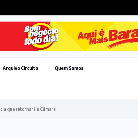
e acordo de R$ 308 milhões...
Arquivo Circuito
Quem Somos
cia que retornará à Câmara