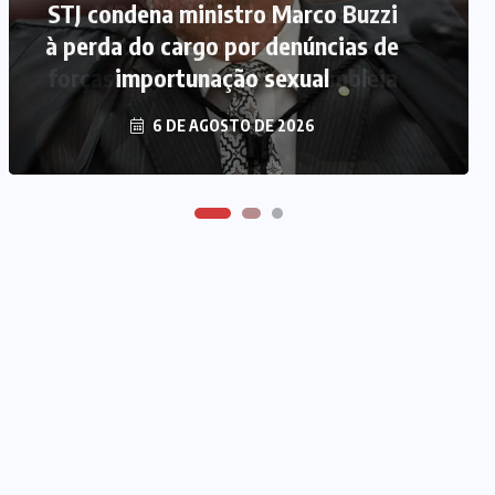
STJ condena ministro Marco Buzzi
MDB implode chapa para
à perda do cargo por denúncias de
deputado federal e concentra
forças no Senado e na Assembleia
importunação sexual
6 DE AGOSTO DE 2026
6 DE AGOSTO DE 2026