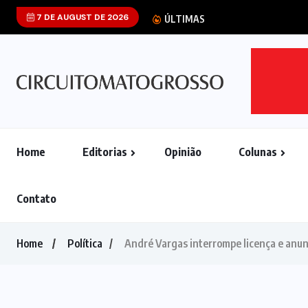
7 DE AUGUST DE 2026
STF aponta qu
ÚLTIMAS
Home
Editorias
Opinião
Colunas
Contato
Home
Política
André Vargas interrompe licença e anun