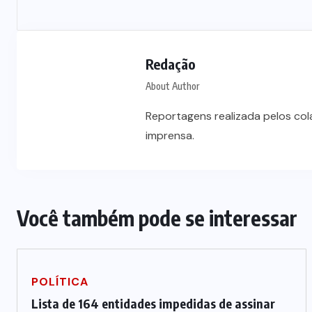
Vale-refeição cobre apenas 9 dias
úteis de alimentação em Mato
a
Grosso, aponta levantamento
Redação
6 DE AGOSTO DE 2026
About Author
Reportagens realizada pelos co
imprensa.
Você também pode se interessar
POLÍTICA
Lista de 164 entidades impedidas de assinar