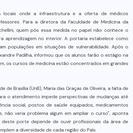
MDB implode chapa para
deputado federal e concentra
 locais onde a infraestrutura e a oferta de médicos
forças no Senado e na Assembleia
essores. Para a diretora da Faculdade de Medicina da
i Schellini, quem pôs essa medida no papel não conhece o
6 DE AGOSTO DE 2026
ra aprendizagem no interior. A portaria estabelece como
enham populações em situações de vulnerabilidade. Após o
xandre Padilha, informou que os alunos farão o estágio na
rém, os cursos de medicina estão concentrados em grandes
de Brasília (UnB), Maria das Graças de Oliveira, a falta de
ara o atendimento impede perspectivas de mudanças até
ência social, postos de saúde equipados, medicamentos
, não veria problema algum em ampliar o curso", aponta
deste porte depende de ouvir profissionais da área de
mplem a diversidade de cada região do País.