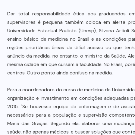
s
investimentos para viabilizar 10
mil lotes com infraestrutura
Dar total responsabilidade ética aos graduandos em
completa
supervisores é pequena também coloca em alerta prof
Universidade Estadual Paulista (Unesp), Silvana Artiol
5 DE AGOSTO DE 2026
ensino básico de medicina no Brasil e as condições pa
regiões prioritárias áreas de difícil acesso ou que t
anúncio da medida, no entanto, o ministro da Saúde, Ale
mesma cidade em que cursam a faculdade. No Brasil, po
centros. Outro ponto ainda confuso na medida.
Para a coordenadora do curso de medicina da Universidade 
organização e investimento em condições adequadas p
2015. "Se houvesse equipe de enfermagem e de assist
necessários para a população e supervisão competente
Maria das Graças. Segundo ela, elaborar uma mudança 
saúde, não apenas médicos, e buscar soluções que conte