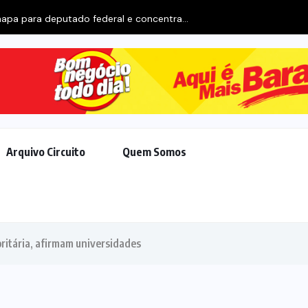
pa para deputado federal e concentra...
Arquivo Circuito
Quem Somos
oritária, afirmam universidades