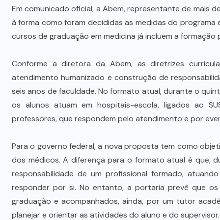
Em comunicado oficial, a Abem, representante de mais d
à forma como foram decididas as medidas do programa e 
cursos de graduação em medicina já incluem a formação 
Conforme a diretora da Abem, as diretrizes curricu
atendimento humanizado e construção de responsabilida
seis anos de faculdade. No formato atual, durante o qui
os alunos atuam em hospitais-escola, ligados ao SUS
professores, que respondem pelo atendimento e por even
Para o governo federal, a nova proposta tem como objeti
dos médicos. A diferença para o formato atual é que, d
responsabilidade de um profissional formado, atuando
responder por si. No entanto, a portaria prevê que o
graduação e acompanhados, ainda, por um tutor acadêm
Wilson Santos projeta novos
planejar e orientar as atividades do aluno e do supervisor.