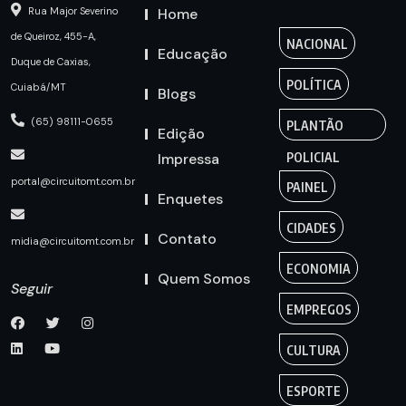
Home
Rua Major Severino
de Queiroz, 455-A,
NACIONAL
Educação
Duque de Caxias,
POLÍTICA
Cuiabá/MT
Blogs
(65) 98111-0655
PLANTÃO
Edição
Impressa
POLICIAL
portal@circuitomt.com.br
PAINEL
Enquetes
CIDADES
Contato
midia@circuitomt.com.br
ECONOMIA
Quem Somos
Seguir
EMPREGOS
CULTURA
ESPORTE