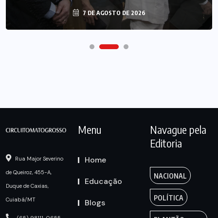
7 DE AGOSTO DE 2026
7 DE AGOSTO DE 2026
Menu
Navague pela
Editoria
Home
Rua Major Severino
de Queiroz, 455-A,
NACIONAL
Educação
Duque de Caxias,
POLÍTICA
Cuiabá/MT
Blogs
(65) 98111-0655