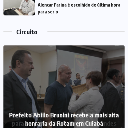
Alencar Farina é escolhido de última hora
para ser o
Circuito
Prefeito Abilio Brunini recebe a mais alta
Alencar Farina é escolhido de última hora
para ser o vice de Wellington Fagundes
honraria da Rotam em Cuiabá