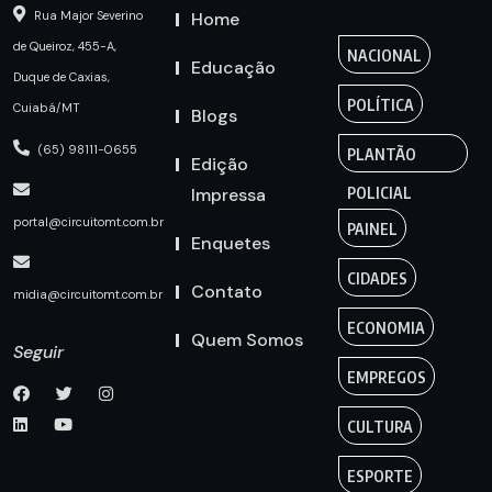
Home
Rua Major Severino
de Queiroz, 455-A,
NACIONAL
Educação
Duque de Caxias,
POLÍTICA
Cuiabá/MT
Blogs
(65) 98111-0655
PLANTÃO
Edição
Impressa
POLICIAL
portal@circuitomt.com.br
PAINEL
Enquetes
CIDADES
Contato
midia@circuitomt.com.br
ECONOMIA
Quem Somos
Seguir
EMPREGOS
CULTURA
ESPORTE