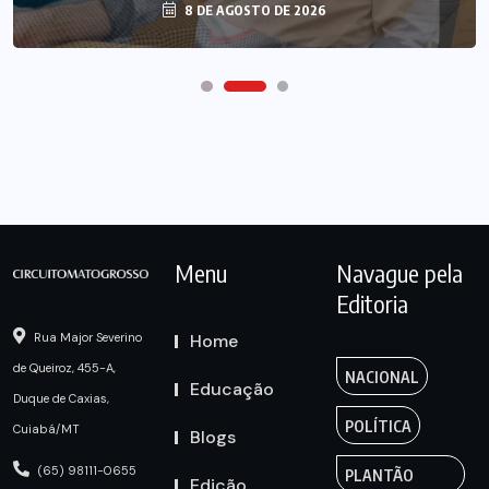
8 DE AGOSTO DE 2026
8 DE AGOSTO DE 2026
Menu
Navague pela
Editoria
Home
Rua Major Severino
de Queiroz, 455-A,
NACIONAL
Educação
Duque de Caxias,
POLÍTICA
Cuiabá/MT
Blogs
(65) 98111-0655
PLANTÃO
Edição