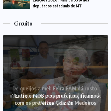
Eleições 2026: Mais de 95% dos
deputados estaduais de MT
Circuito
De queijos a mel: Feira FAM dá rosto,
voz e lucro aos pequenos produtores de
“Entre o MDB e os prefeitos, ficamos
com os prefeitos”, diz Zé Medeiros
Várzea Grande