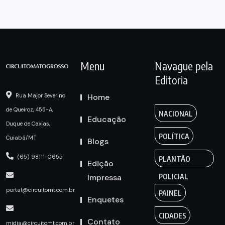
Menu
Navague pela
Editoria
Home
Rua Major Severino
de Queiroz, 455-A,
NACIONAL
Educação
Duque de Caxias,
POLÍTICA
Cuiabá/MT
Blogs
(65) 98111-0655
PLANTÃO
Edição
Impressa
POLICIAL
portal@circuitomt.com.br
PAINEL
Enquetes
CIDADES
Contato
midia@circuitomt.com.br