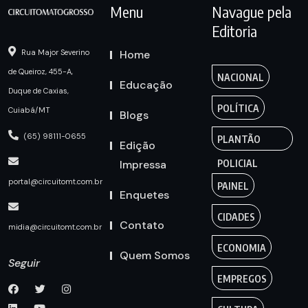
Menu
Navague pela
Editoria
Home
Rua Major Severino
de Queiroz, 455-A,
NACIONAL
Educação
Duque de Caxias,
POLÍTICA
Cuiabá/MT
Blogs
(65) 98111-0655
PLANTÃO
Edição
Impressa
POLICIAL
portal@circuitomt.com.br
PAINEL
Enquetes
CIDADES
Contato
midia@circuitomt.com.br
ECONOMIA
Quem Somos
Seguir
EMPREGOS