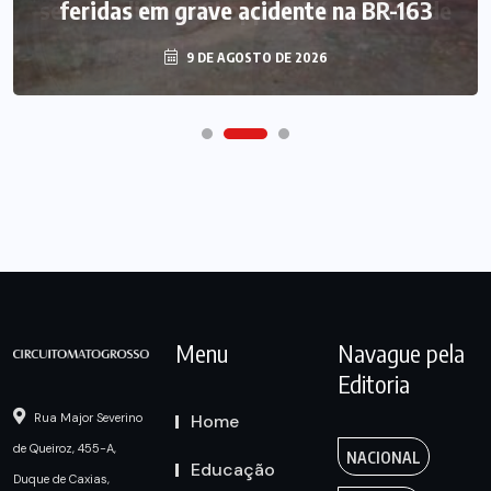
feridas em grave acidente na BR-163
9 DE AGOSTO DE 2026
Menu
Navague pela
Editoria
Home
Rua Major Severino
de Queiroz, 455-A,
NACIONAL
Educação
Duque de Caxias,