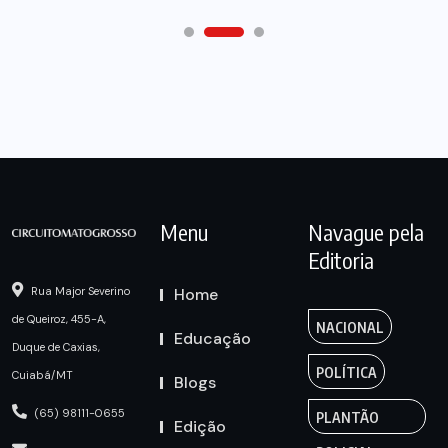
Menu
Navague pela
Editoria
Home
Rua Major Severino
de Queiroz, 455-A,
NACIONAL
Educação
Duque de Caxias,
POLÍTICA
Cuiabá/MT
Blogs
(65) 98111-0655
PLANTÃO
Edição