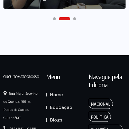
Menu
Navague pela
Editoria
Home
Rua Major Severino
de Queiroz, 455-A,
NACIONAL
Educação
Duque de Caxias,
POLÍTICA
Cuiabá/MT
Blogs
(65) 98111-0655