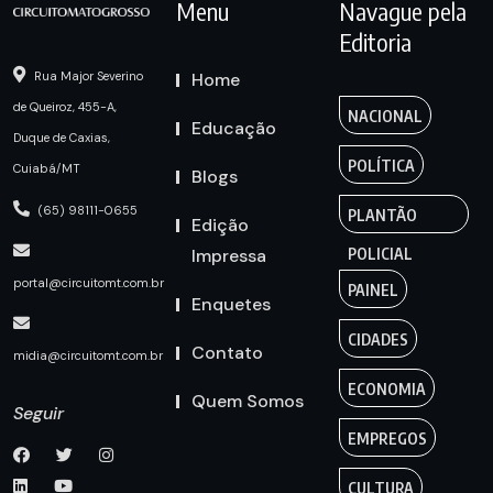
Menu
Navague pela
Editoria
Home
Rua Major Severino
de Queiroz, 455-A,
NACIONAL
Educação
Duque de Caxias,
POLÍTICA
Cuiabá/MT
Blogs
(65) 98111-0655
PLANTÃO
Edição
Impressa
POLICIAL
portal@circuitomt.com.br
PAINEL
Enquetes
CIDADES
Contato
midia@circuitomt.com.br
ECONOMIA
Quem Somos
Seguir
EMPREGOS
CULTURA