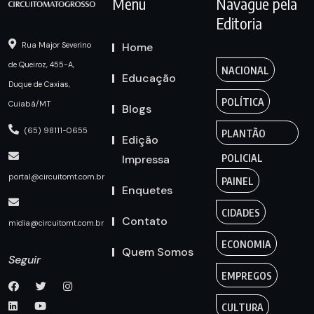
Menu
Navague pela
Editoria
Home
Rua Major Severino
de Queiroz, 455-A,
NACIONAL
Educação
Duque de Caxias,
POLÍTICA
Cuiabá/MT
Blogs
(65) 98111-0655
PLANTÃO
Edição
Impressa
POLICIAL
portal@circuitomt.com.br
PAINEL
Enquetes
CIDADES
Contato
midia@circuitomt.com.br
ECONOMIA
Quem Somos
Seguir
EMPREGOS
CULTURA