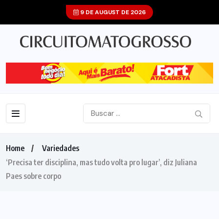
9 DE AUGUST DE 2026
Home
Variedades
‘Precisa ter disciplina, mas tudo volta pro lugar’, diz Juliana
Paes sobre corpo