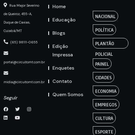
Home
Rua Major Severino
de Queiroz, 455-A,
NACIONAL
Educação
Duque de Caxias,
POLÍTICA
Cuiabá/MT
Blogs
(65) 98111-0655
PLANTÃO
Edição
Impressa
POLICIAL
portal@circuitomt.com.br
PAINEL
Enquetes
CIDADES
Contato
midia@circuitomt.com.br
ECONOMIA
Quem Somos
Seguir
EMPREGOS
CULTURA
ESPORTE