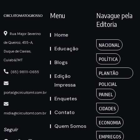
Menu
Navague pela
Editoria
Home
Rua Major Severino
de Queiroz, 455-A,
NACIONAL
Educação
Duque de Caxias,
POLÍTICA
Cuiabá/MT
Blogs
(65) 98111-0655
PLANTÃO
Edição
Impressa
POLICIAL
portal@circuitomt.com.br
PAINEL
Enquetes
CIDADES
Contato
midia@circuitomt.com.br
ECONOMIA
Quem Somos
Seguir
EMPREGOS