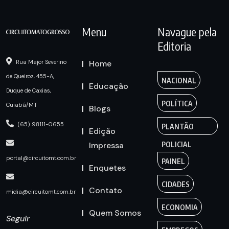
Menu
Navague pela
Editoria
Home
Rua Major Severino
de Queiroz, 455-A,
NACIONAL
Educação
Duque de Caxias,
POLÍTICA
Cuiabá/MT
Blogs
(65) 98111-0655
PLANTÃO
Edição
Impressa
POLICIAL
portal@circuitomt.com.br
PAINEL
Enquetes
CIDADES
Contato
midia@circuitomt.com.br
ECONOMIA
Quem Somos
Seguir