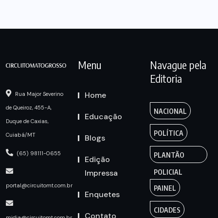
Menu
Navague pela
Editoria
Home
Rua Major Severino
de Queiroz, 455-A,
NACIONAL
Educação
Duque de Caxias,
POLÍTICA
Cuiabá/MT
Blogs
(65) 98111-0655
PLANTÃO
Edição
Impressa
POLICIAL
portal@circuitomt.com.br
PAINEL
Enquetes
CIDADES
Contato
midia@circuitomt.com.br