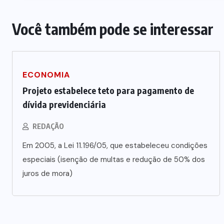
Vale-refeição cobre apenas 9 dias
úteis de alimentação em Mato
Você também pode se interessar
a
Grosso, aponta levantamento
6 DE AGOSTO DE 2026
ECONOMIA
Projeto estabelece teto para pagamento de
dívida previdenciária
REDAÇÃO
Em 2005, a Lei 11.196/05, que estabeleceu condições
especiais (isenção de multas e redução de 50% dos
juros de mora)