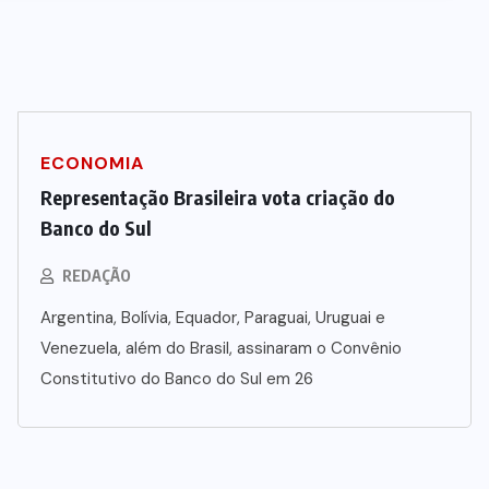
STJ condena ministro Marco Buzzi
à perda do cargo por denúncias de
importunação sexual
6 DE AGOSTO DE 2026
ECONOMIA
Representação Brasileira vota criação do
Banco do Sul
REDAÇÃO
Argentina, Bolívia, Equador, Paraguai, Uruguai e
Venezuela, além do Brasil, assinaram o Convênio
Constitutivo do Banco do Sul em 26