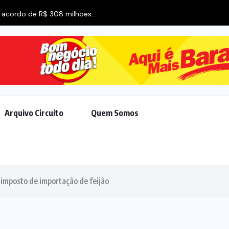
acordo de R$ 308 milhões...
Arquivo Circuito
Quem Somos
 imposto de importação de feijão