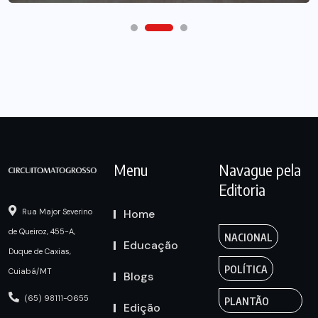
Menu
Navague pela
Editoria
Home
Rua Major Severino
de Queiroz, 455-A,
NACIONAL
Educação
Duque de Caxias,
POLÍTICA
Cuiabá/MT
Blogs
(65) 98111-0655
PLANTÃO
Edição