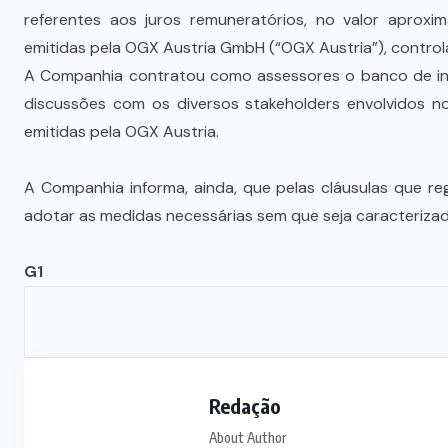
Prefeito Abilio Brunini recebe a
referentes aos juros remuneratórios, no valor aprox
mais alta honraria da Rotam em
emitidas pela OGX Austria GmbH (“OGX Austria”), control
Cuiabá
A Companhia contratou como assessores o banco de i
discussões com os diversos stakeholders envolvidos no
7 DE AGOSTO DE 2026
emitidas pela OGX Austria.
A Companhia informa, ainda, que pelas cláusulas que r
adotar as medidas necessárias sem que seja caracteriza
G1
Redação
About Author