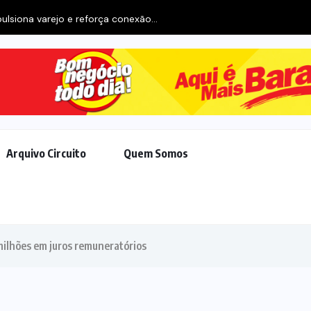
ulsiona varejo e reforça conexão...
Arquivo Circuito
Quem Somos
milhões em juros remuneratórios