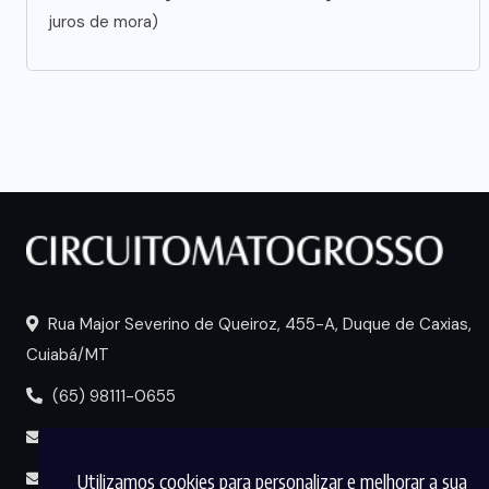
juros de mora)
Rua Major Severino de Queiroz, 455-A, Duque de Caxias,
Cuiabá/MT
(65) 98111-0655
portal@circuitomt.com.br
Utilizamos cookies para personalizar e melhorar a sua
midia@circuitomt.com.br