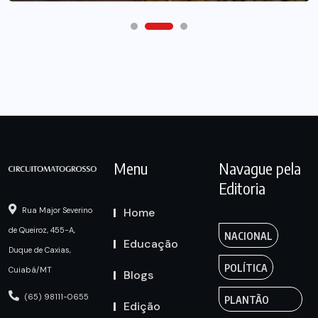
Menu
Navague pela
Editoria
Home
Rua Major Severino
de Queiroz, 455-A,
NACIONAL
Educação
Duque de Caxias,
POLÍTICA
Cuiabá/MT
Blogs
(65) 98111-0655
PLANTÃO
Edição