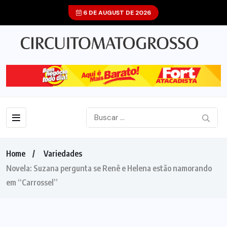
6 DE AUGUST DE 2026
Home
Variedades
Novela: Suzana pergunta se Renê e Helena estão namorando
em “Carrossel”