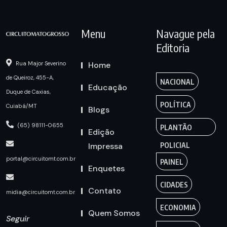
Menu
Navague pela
Editoria
Home
Rua Major Severino
de Queiroz, 455-A,
NACIONAL
Educação
Duque de Caxias,
POLÍTICA
Cuiabá/MT
Blogs
(65) 98111-0655
PLANTÃO
Edição
Impressa
POLICIAL
portal@circuitomt.com.br
PAINEL
Enquetes
CIDADES
Contato
midia@circuitomt.com.br
ECONOMIA
Quem Somos
Seguir