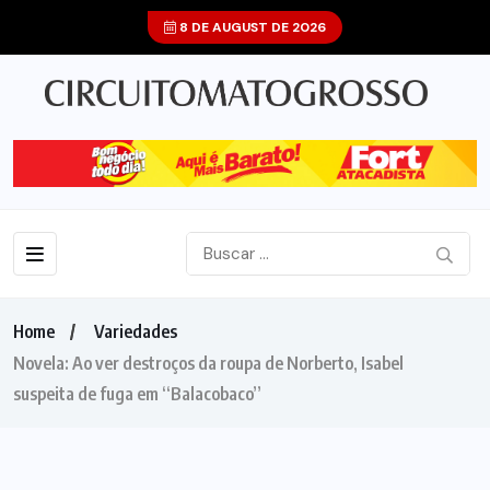
8 DE AUGUST DE 2026
Home
Variedades
Novela: Ao ver destroços da roupa de Norberto, Isabel
suspeita de fuga em “Balacobaco”