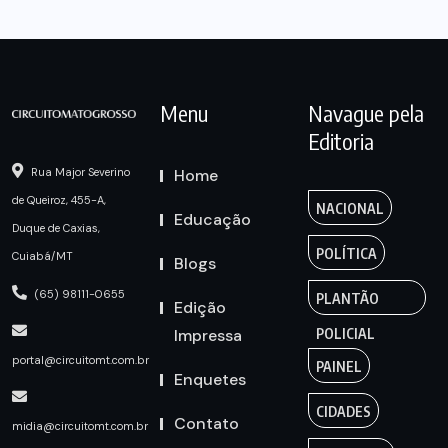
Menu
Navague pela
Editoria
Home
Rua Major Severino
de Queiroz, 455-A,
NACIONAL
Educação
Duque de Caxias,
POLÍTICA
Cuiabá/MT
Blogs
(65) 98111-0655
PLANTÃO
Edição
Impressa
POLICIAL
portal@circuitomt.com.br
PAINEL
Enquetes
CIDADES
Contato
midia@circuitomt.com.br