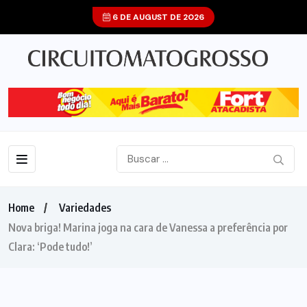
6 DE AUGUST DE 2026
Home
Variedades
Nova briga! Marina joga na cara de Vanessa a preferência por
Clara: ‘Pode tudo!’