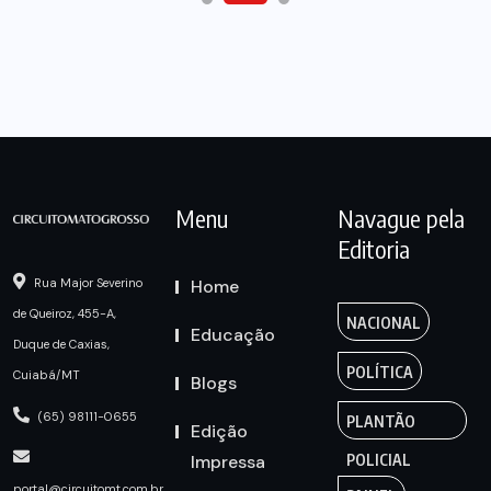
Menu
Navague pela
Editoria
Home
Rua Major Severino
de Queiroz, 455-A,
NACIONAL
Educação
Duque de Caxias,
POLÍTICA
Cuiabá/MT
Blogs
(65) 98111-0655
PLANTÃO
Edição
Impressa
POLICIAL
portal@circuitomt.com.br