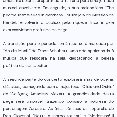
ambiente solene, preparando o terreno para uma jornada
musical envolvente. Em seguida, a ária melancólica “The
people that walked in darkness”, outra joia do Messiah de
Händel, envolverá o público pela riqueza lírica e pela
expressividade profunda da peça.
A transição para o período romântico será marcada por
“An die Musik” de Franz Schubert, uma ode apaixonada à
música que ressoará na sala, destacando a beleza
poética do compositor.
A segunda parte do concerto explorará árias de óperas
clássicas, começando com a majestosa “O Isis und Osiris”
de Wolfgang Amadeus Mozart. A grandiosidade desta
peça será palpável, trazendo consigo a nobreza do
personagem Zarastro. As árias cômicas de Leporello de
Don Giovanni, “Notte e giorno faticar” e “Madamina! Il