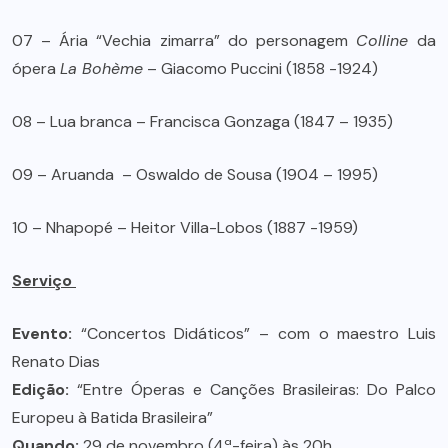
07 – Ária “Vechia zimarra” do personagem
Colline
da
ópera
La Bohème
– Giacomo Puccini (1858 -1924)
08 – Lua branca – Francisca Gonzaga (1847 – 1935)
09 – Aruanda – Oswaldo de Sousa (1904 – 1995)
10 – Nhapopé – Heitor Villa-Lobos (1887 -1959)
Serviço
Evento:
“Concertos Didáticos” – com o maestro Luis
Renato Dias
Edição:
“Entre Óperas e Canções Brasileiras: Do Palco
Europeu à Batida Brasileira”
Quando:
29 de novembro (4ª-feira) às 20h