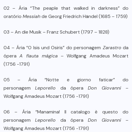
02 – Ária “The peaple that walked in darkness” do
oratório
Messiah
de Georg Friedrich Händel (1685 – 1759)
03 – An die Musik – Franz Schubert (1797 – 1828)
04 – Ária “O Isis und Osiris” do personagem
Zarastro
da
ópera
A flauta mágica
– Wolfgang Amadeus Mozart
(1756 -1791)
05 – Ária “Notte e giorno faticar” do
personagem
Leporello
da ópera
Don Giovanni
–
Wolfgang Amadeus Mozart (1756 -1791)
06 – Ária “Manamina! Il catalogo è questo do
personagem
Leporello
da ópera
Don Giovanni
–
Wolfgang Amadeus Mozart (1756 -1791)