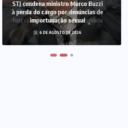
STJ condena ministro Marco Buzzi
MDB implode chapa para
à perda do cargo por denúncias de
deputado federal e concentra
forças no Senado e na Assembleia
importunação sexual
6 DE AGOSTO DE 2026
6 DE AGOSTO DE 2026