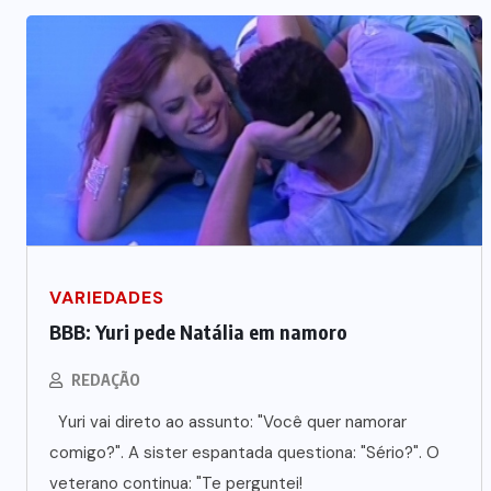
Vale-refeição cobre apenas 9 dias
úteis de alimentação em Mato
a
Grosso, aponta levantamento
6 DE AGOSTO DE 2026
VARIEDADES
BBB: Yuri pede Natália em namoro
REDAÇÃO
Yuri vai direto ao assunto: "Você quer namorar
comigo?". A sister espantada questiona: "Sério?". O
veterano continua: "Te perguntei!