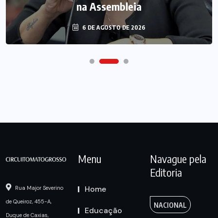
na Assembleia
6 DE AGOSTO DE 2026
Menu
Navague pela
Editoria
Home
Rua Major Severino
de Queiroz, 455-A,
NACIONAL
Educação
Duque de Caxias,